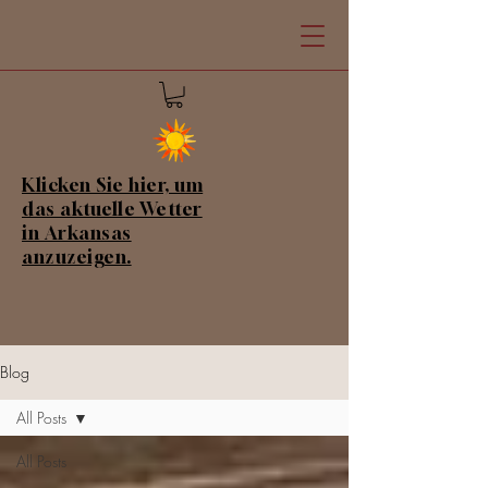
Klicken Sie hier, um
das aktuelle Wetter
in Arkansas
anzuzeigen.
Blog
All Posts
All Posts