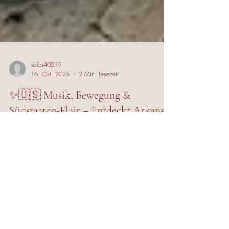
sales40219
16. Okt. 2025
2 Min. Lesezeit
✨🇺🇸 Musik, Bewegung &
Südstaaten-Flair – Entdeckt Arkansas
mit uns! 🚌🎶
Wir sind Anette und Andreas Bolle , Gründer von
Explore Arkansas – einem Herzensprojekt, das aus
unserer eigenen Auswanderung entstanden ist.Vor
vielen Jahren haben wir Deutschland verlassen, um in
den USA – genauer gesagt im wunderschönen
Bundesstaat Arkansas – ein neues Kapitel zu
beginnen.Hier haben wir nicht nur unsere neue Heimat