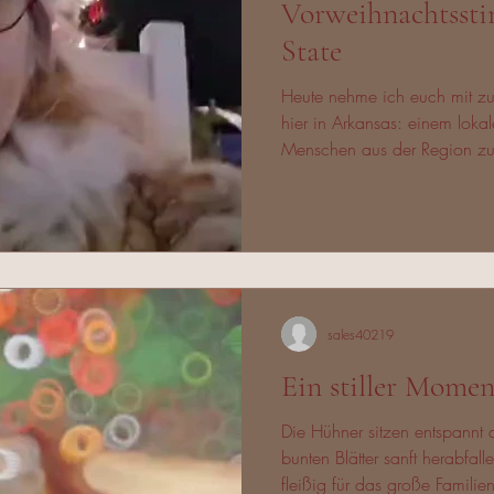
Vorweihnachtsst
State
Heute nehme ich euch mit z
hier in Arkansas: einem lokale
Menschen aus der Region zu
genau solche Abende etwas
tausende Lichter die Dunkelhe
in der Luft liegt und man ein
Gemeinschaft hier ist. Mit diesem Video möchte ich euch
einen kleinen Einblick gebe
Arkansas so einzigartig m
sales40219
Ein stiller Mome
Die Hühner sitzen entspannt
bunten Blätter sanft herabfa
fleißig für das große Familien