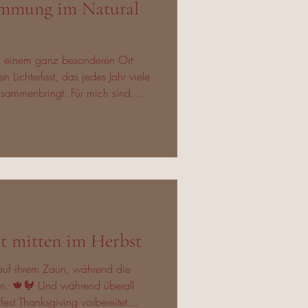
immung im Natural
u einem ganz besonderen Ort
n Lichterfest, das jedes Jahr viele
sammenbringt. Für mich sind
 ganz Besonderes – wenn
it erhellen, Kinder staunen, Musik
fach spürt, wie wichtig
n in genau solche Momente, die
nt mitten im Herbst
 auf ihrem Zaun, während die
llen. 🍁🐓 Und während überall
fest Thanksgiving vorbereitet