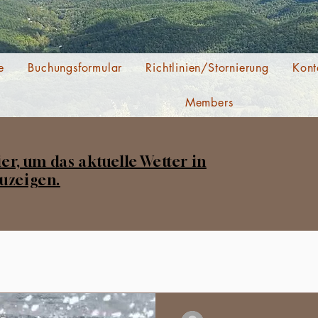
e
Buchungsformular
Richtlinien/Stornierung
Kont
Members
ier, um das aktuelle Wetter in
uzeigen.