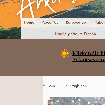
Home
About Us
Reiseverlauf
Paket
Häufig gestellte Fragen
Klicken Sie h
Arkansas anz
All Posts
Tour Highlights