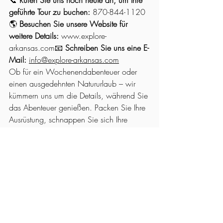
geführte Tour zu buchen:
 870-844-1120
🌎 
Besuchen Sie unsere Website für 
weitere Details:
www.explore-
arkansas.com
📧 
Schreiben Sie uns eine E-
Mail:
info@explore-arkansas.com
Ob für ein Wochenendabenteuer oder 
einen ausgedehnten Natururlaub – wir 
kümmern uns um die Details, während Sie 
das Abenteuer genießen. Packen Sie Ihre 
Ausrüstung, schnappen Sie sich Ihre 
Kamera und entdecken Sie mit uns eines 
der schönsten Reiseziele in Arkansas!
Alle ansehen