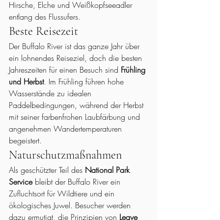
Hirsche, Elche und Weißkopfseeadler 
entlang des Flussufers.
Beste Reisezeit
Der Buffalo River ist das ganze Jahr über 
ein lohnendes Reiseziel, doch die besten 
Jahreszeiten für einen Besuch sind 
Frühling 
und Herbst
. Im Frühling führen hohe 
Wasserstände zu idealen 
Paddelbedingungen, während der Herbst 
mit seiner farbenfrohen Laubfärbung und 
angenehmen Wandertemperaturen 
begeistert.
Naturschutzmaßnahmen
Als geschützter Teil des 
National Park 
Service
 bleibt der Buffalo River ein 
Zufluchtsort für Wildtiere und ein 
ökologisches Juwel. Besucher werden 
dazu ermutigt, die Prinzipien von 
Leave 