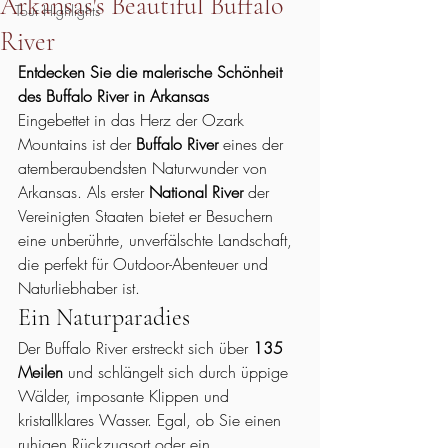
Arkansas's Beautiful Buffalo
Tour Highlights
River
Entdecken Sie die malerische Schönheit 
des Buffalo River in Arkansas
Eingebettet in das Herz der Ozark 
Mountains ist der 
Buffalo River
 eines der 
atemberaubendsten Naturwunder von 
Arkansas. Als erster 
National River
 der 
Vereinigten Staaten bietet er Besuchern 
eine unberührte, unverfälschte Landschaft, 
die perfekt für Outdoor-Abenteuer und 
Naturliebhaber ist.
Ein Naturparadies
Der Buffalo River erstreckt sich über 
135 
Meilen
 und schlängelt sich durch üppige 
Wälder, imposante Klippen und 
kristallklares Wasser. Egal, ob Sie einen 
ruhigen Rückzugsort oder ein 