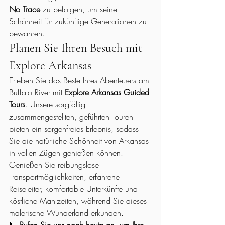
No Trace
 zu befolgen, um seine 
Schönheit für zukünftige Generationen zu 
bewahren.
Planen Sie Ihren Besuch mit 
Explore Arkansas
Erleben Sie das Beste Ihres Abenteuers am 
Buffalo River mit 
Explore Arkansas Guided 
Tours
. Unsere sorgfältig 
zusammengestellten, geführten Touren 
bieten ein sorgenfreies Erlebnis, sodass 
Sie die natürliche Schönheit von Arkansas 
in vollen Zügen genießen können. 
Genießen Sie reibungslose 
Transportmöglichkeiten, erfahrene 
Reiseleiter, komfortable Unterkünfte und 
köstliche Mahlzeiten, während Sie dieses 
malerische Wunderland erkunden.
📞 
Rufen Sie uns noch heute an, um Ihre 