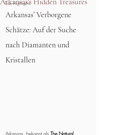
Arkansas's Hidden Treasures
Tour Highlights
Arkansas’ Verborgene 
Schätze: Auf der Suche 
nach Diamanten und 
Kristallen
Arkansas, bekannt als 
The Natural 