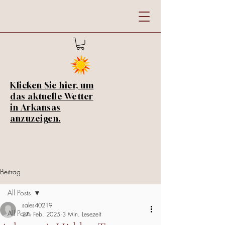
Klicken Sie hier, um
das aktuelle Wetter
in Arkansas
anzuzeigen.
Beitrag
All Posts
sales40219
All Posts
27. Feb. 2025
3 Min. Lesezeit