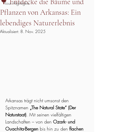
🌳 Entdecke die Bäume und
Tour Highlights
Pflanzen von Arkansas: Ein
lebendiges Naturerlebnis
Aktualisiert:
8. Nov. 2025
Arkansas trägt nicht umsonst den 
Spitznamen 
„The Natural State“ (Der 
Naturstaat)
. Mit seinen vielfältigen 
Landschaften – von den 
Ozark- und 
Ouachita-Bergen
 bis hin zu den 
flachen 