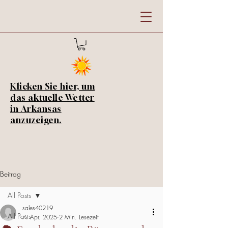
Klicken Sie hier, um
das aktuelle Wetter
in Arkansas
anzuzeigen.
Beitrag
All Posts
sales40219
All Posts
7. Apr. 2025
2 Min. Lesezeit