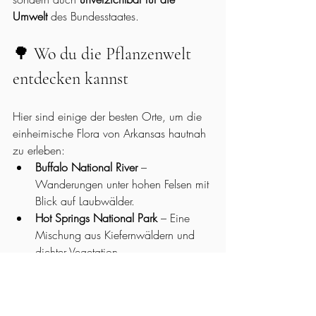
Umwelt
 des Bundesstaates.
🌳 Wo du die Pflanzenwelt 
entdecken kannst
Hier sind einige der besten Orte, um die 
einheimische Flora von Arkansas hautnah 
zu erleben:
Buffalo National River
 – 
Wanderungen unter hohen Felsen mit 
Blick auf Laubwälder.
Hot Springs National Park
 – Eine 
Mischung aus Kiefernwäldern und 
dichter Vegetation.
Mount Magazine State Park
 – 
Heimat seltener Wildblumen und 
atemberaubender Aussichten.