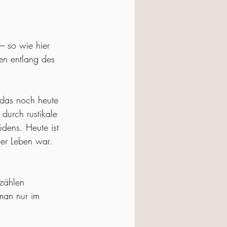
– so wie hier 
nen entlang des 
 das noch heute 
 durch rustikale 
dens. Heute ist 
ler Leben war. 
zählen 
man nur im 