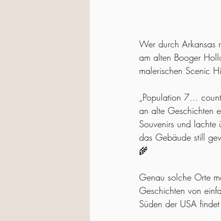
Wer durch Arkansas re
am alten Booger Hollo
malerischen Scenic 
„Population 7... coun
an alte Geschichten er
Souvenirs und lachte 
das Gebäude still gew
🌾
Genau solche Orte ma
Geschichten von einfa
Süden der USA findet 