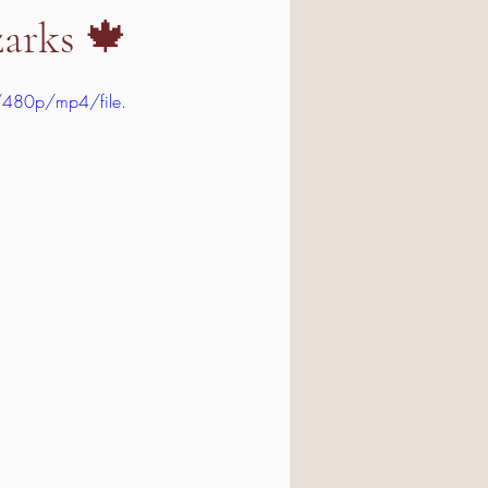
zarks 🍁
480p/mp4/file.