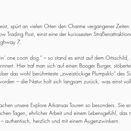
ist, spürt an vielen Orten den Charme vergangener Zeiten 
w Trading Post, einst eine der kuriosesten Straßenattraktio
Highway 7.
tin’ one coon dog.“ – so stand es einst auf dem Ortsschild,
innert. Hier traf man sich auf einen Booger Burger, stöberte
über das wohl berühmteste „zweistöckige Plumpsklo“ des Sü
orden – die Natur holt sich langsam zurück, was einst vol
chen unsere Explore Arkansas Touren so besonders. Sie er
chen Tagen, ehrlicher Arbeit und einem Lebensgefühl, das 
– authentisch, herzlich und mit einem Augenzwinkern.