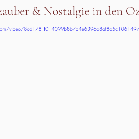
zauber & Nostalgie in den O
tic.com/video/8cd178_f014099b8b7a4e6396d8af8d5c106149/