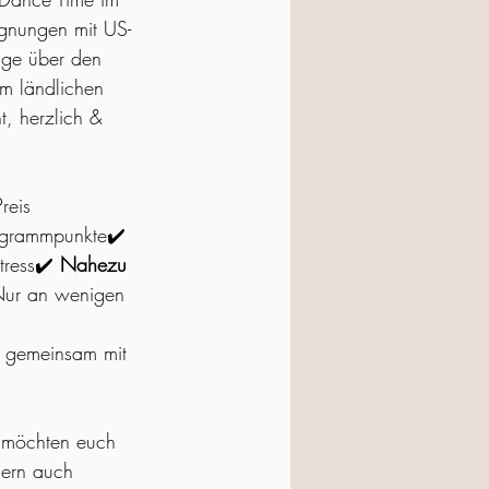
gnungen mit US-
nge über den 
m ländlichen 
, herzlich & 
Preis 
Programmpunkte✔️ 
ress✔️ 
Nahezu 
Nur an wenigen 
s gemeinsam mit 
 möchten euch 
dern auch 