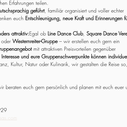
hen Erfahrungen teilen.
utschsprachig geführt
, familiär organisiert und voller echter 
enken euch 
Entschleunigung, neue Kraft und Erinnerungen f
ers attraktiv:
Egal ob 
Line Dance Club
, 
Square Dance Vere
 oder 
Westernreiter-Gruppe
 – wir erstellen euch gern ein 
ruppenangebot
 mit attraktiven Preisvorteilen gegenüber 
 Interesse und eure Gruppenschwerpunkte können individue
anz, Kultur, Natur oder Kulinarik, wir gestalten die Reise so
ir beraten euch gern persönlich und planen mit euch euer u
!
929
sas.com