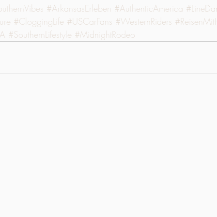
uthernVibes
#ArkansasErleben
#AuthenticAmerica
#LineDa
ure
#CloggingLife
#USCarFans
#WesternRiders
#ReisenMit
SA
#SouthernLifestyle
#MidnightRodeo