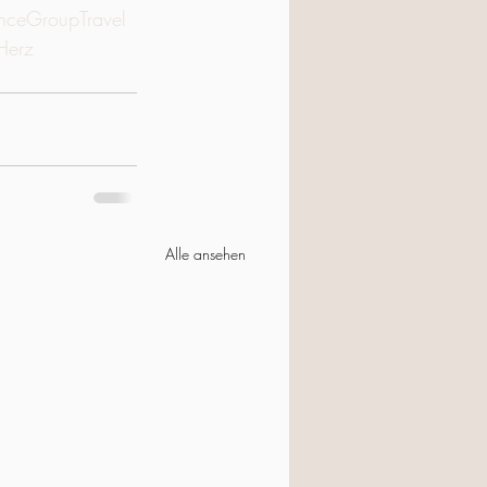
nceGroupTravel
Herz
Alle ansehen