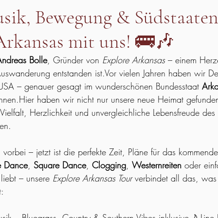
ik, Bewegung & Südstaaten-
Arkansas mit uns! 🚌🎶
Andreas Bolle
, Gründer von 
Explore Arkansas
 – einem Herz
uswanderung entstanden ist.Vor vielen Jahren haben wir De
 USA – genauer gesagt im wunderschönen Bundesstaat 
Ark
innen.Hier haben wir nicht nur unsere neue Heimat gefunde
 Vielfalt, Herzlichkeit und unvergleichliche Lebensfreude de
en.
vorbei – jetzt ist die perfekte Zeit, Pläne für das kommende
e Dance
, 
Square Dance
, 
Clogging
, 
Westernreiten
 oder ein
 liebt – unsere 
Explore Arkansas Tour
 verbindet all das, wa
:
sik – Bluegrass, Country & Southern Vibes inklusive🌙 Line