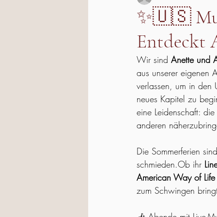
✨🇺🇸 Mus
Entdeckt 
Wir sind 
Anette und 
aus unserer eigenen A
verlassen, um in den
neues Kapitel zu beg
eine Leidenschaft: die
anderen näherzubring
Die Sommerferien sind 
schmieden.Ob ihr 
Lin
American Way of Life
zum Schwingen bringt
🎶 Abende mit Live-Mu