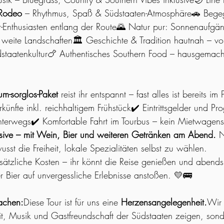
 Rodeo
 – Rhythmus, Spaß & Südstaaten-Atmosphäre🚗 Bege
r-Enthusiasten entlang der Route🌄 Natur pur: Sonnenaufgä
weite Landschaften🏛️ Geschichte & Tradition hautnah – vo
staatenkultur🍗 Authentisches Southern Food – hausgemacht
m-sorglos-Paket
 reist ihr entspannt – fast alles ist bereits im 
rkünfte inkl. reichhaltigem Frühstück✔️ Eintrittsgelder und 
terwegs✔️ Komfortable Fahrt im Tourbus – kein Mietwagenst
usive – mit Wein, Bier und weiteren Getränken am Abend.
 
st die Freiheit, lokale Spezialitäten selbst zu wählen.
sätzliche Kosten – ihr könnt die Reise genießen und abend
Bier auf unvergessliche Erlebnisse anstoßen. 💛🚌
achen:
Diese Tour ist für uns eine 
Herzensangelegenheit.
Wir
it, Musik und Gastfreundschaft der Südstaaten zeigen, son