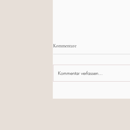
Kommentare
Kommentar verfassen...
Winterstille in den Ozarks ❄️