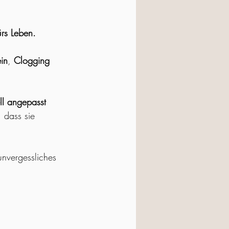
ürs Leben.
in
, 
Clogging 
ll angepasst 
, dass sie 
nvergessliches 