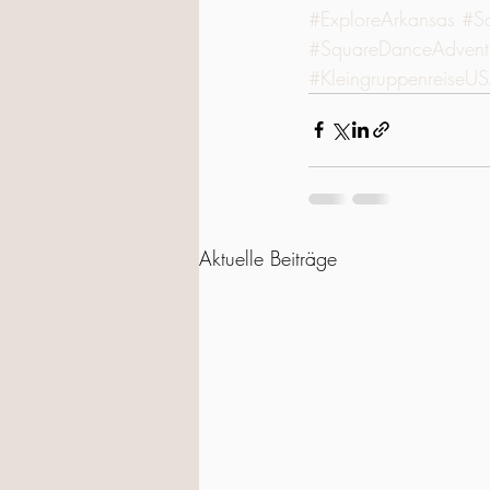
#ExploreArkansas
#So
#SquareDanceAdvent
#KleingruppenreiseU
Aktuelle Beiträge