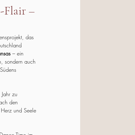
Flair –
ensprojekt, das 
utschland 
ansas
 – ein 
n, sondern auch 
s Südens 
 Jahr zu 
fach den 
s Herz und Seele 
 Dance Time im 