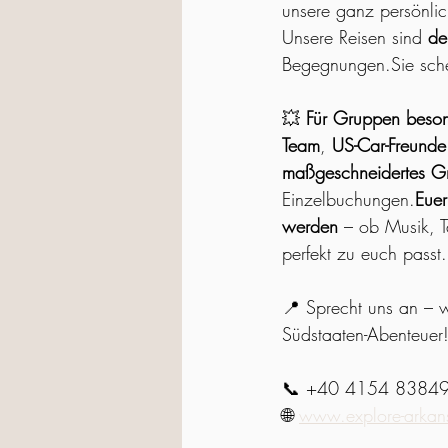
unsere ganz persönlic
Unsere Reisen sind 
de
Begegnungen.Sie sch
💥 
Für Gruppen besond
Team
, 
US-Car-Freunde
maßgeschneidertes G
Einzelbuchungen.
Euer
werden
 – ob Musik, T
perfekt zu euch passt.
📍 Sprecht uns an – w
Südstaaten-Abenteuer
📞 +40 4154 8384
🌐 
www.explore-arkan