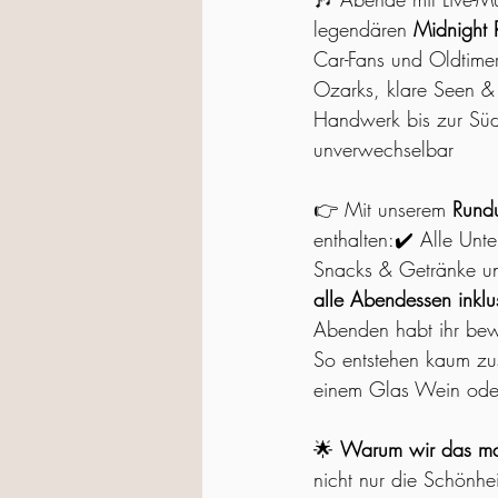
legendären 
Midnight
Car-Fans und Oldtime
Ozarks, klare Seen & 
Handwerk bis zur Süd
unverwechselbar
👉 Mit unserem 
Rundu
enthalten:✔️ Alle Unte
Snacks & Getränke un
alle Abendessen inkl
Abenden habt ihr bewus
So entstehen kaum zu
einem Glas Wein oder 
🌟 
Warum wir das m
nicht nur die Schönhe