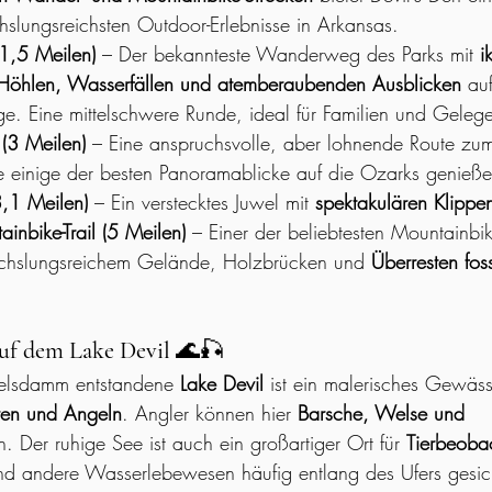
lungsreichsten Outdoor-Erlebnisse in Arkansas.
 (1,5 Meilen)
 – Der bekannteste Wanderweg des Parks mit 
i
 Höhlen, Wasserfällen und atemberaubenden Ausblicken
 au
e. Eine mittelschwere Runde, ideal für Familien und Geleg
 (3 Meilen)
 – Eine anspruchsvolle, aber lohnende Route zu
e einige der besten Panoramablicke auf die Ozarks genieß
(3,1 Meilen)
 – Ein verstecktes Juwel mit 
spektakulären Klippe
ainbike-Trail (5 Meilen)
 – Einer der beliebtesten Mountainbik
chslungsreichem Gelände, Holzbrücken und 
Überresten fos
auf dem Lake Devil
 🌊🎣
elsdamm entstandene 
Lake Devil
 ist ein malerisches Gewäss
ren und Angeln
. Angler können hier 
Barsche, Welse und 
n. Der ruhige See ist auch ein großartiger Ort für 
Tierbeoba
und andere Wasserlebewesen häufig entlang des Ufers gesic