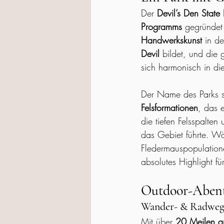
Der 
Devil’s Den State 
Programms
 gegründet 
Handwerkskunst
 in d
Devil
 bildet, und die
sich harmonisch in di
Der Name des Parks 
Felsformationen
, das 
die tiefen Felsspalte
das Gebiet führte. W
Fledermauspopulation
absolutes Highlight fü
Outdoor-Abente
Wander- & Radweg
Mit über 
20 Meilen a