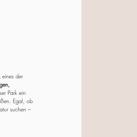
k
 eines der 
gen, 
eser Park ein 
aßen. Egal, ob 
atur suchen – 