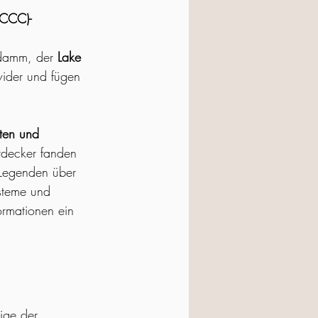
(CCC)-
sdamm, der 
Lake 
ider und fügen 
ten und 
ntdecker fanden 
 Legenden über 
steme und 
rmationen ein 
nige der 