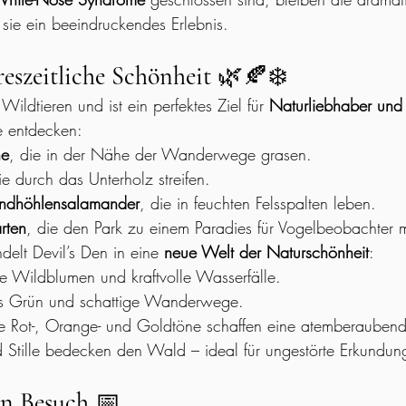
sie ein beeindruckendes Erlebnis.
reszeitliche Schönheit
 🌿🍂❄️
ildtieren und ist ein perfektes Ziel für 
Naturliebhaber und
e entdecken:
he
, die in der Nähe der Wanderwege grasen.
ie durch das Unterholz streifen.
indhöhlensalamander
, die in feuchten Felsspalten leben.
rten
, die den Park zu einem Paradies für Vogelbeobachter
delt Devil’s Den in eine 
neue Welt der Naturschönheit
:
e Wildblumen und kraftvolle Wasserfälle.
s Grün und schattige Wanderwege.
e Rot-, Orange- und Goldtöne schaffen eine atemberaubend
 Stille bedecken den Wald – ideal für ungestörte Erkundun
en Besuch
 📅