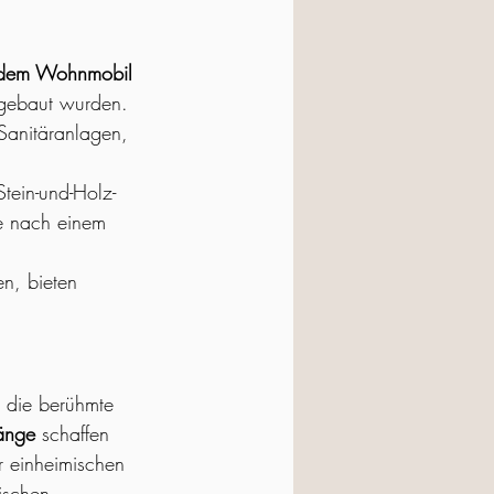
t dem Wohnmobil 
gebaut wurden.
Sanitäranlagen, 
tein-und-Holz-
e nach einem 
n, bieten 
r die berühmte 
Gänge
 schaffen 
 einheimischen 
ischen 