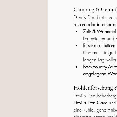
Camping & Gemütl
Devil’s Den bietet ver
reisen oder in einer d
Zelt- & Wohnmobi
Feuerstellen und 
Rustikale Hütten:
Charme. Einige H
langen Tag voller
Backcountry-Zeltp
abgelegene Wan
Höhlenforschung 
Devil’s Den beherberg
Devil’s Den Cave
 und
eine kühle, geheimni
Fledermausarten vor 
W