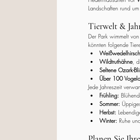
Landschaften rund um 
Tierwelt & Jah
Der Park wimmelt von W
könnten folgende Tier
Weißwedelhirsc
Wildtruthähne
, d
Seltene Ozark-Bl
Über 100 Vogela
Jede Jahreszeit verwan
Frühling:
 Blühend
Sommer:
 Üppige
Herbst:
 Lebendig
Winter:
 Ruhe und
Planen Sie Ihr