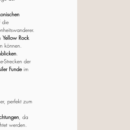
konischen 
f die 
enheitswanderer.
m 
Yellow Rock 
en können.
nblicken
.
e-Strecken der 
siler Funde
 im 
er, perfekt zum 
chtungen
, da 
htet werden.