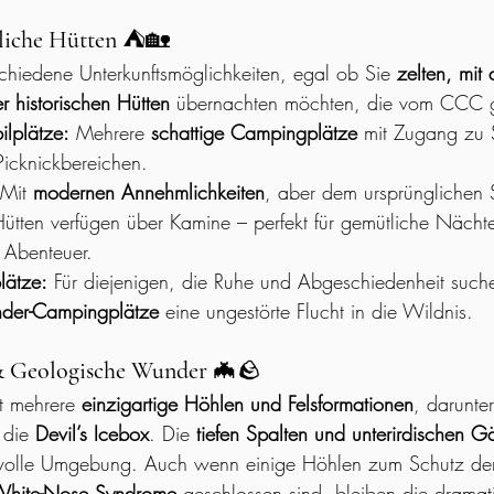
iche Hütten
 ⛺🏡
schiedene Unterkunftsmöglichkeiten, egal ob Sie 
zelten, mi
er historischen Hütten
 übernachten möchten, die vom CCC 
lplätze:
 Mehrere 
schattige Campingplätze
 mit Zugang zu 
Picknickbereichen.
 Mit 
modernen Annehmlichkeiten
, aber dem ursprünglichen S
ütten verfügen über Kamine – perfekt für gemütliche Nächt
 Abenteuer.
lätze:
 Für diejenigen, die Ruhe und Abgeschiedenheit suche
der-Campingplätze
 eine ungestörte Flucht in die Wildnis.
& Geologische Wunder
 🦇🪨
t mehrere 
einzigartige Höhlen und Felsformationen
, darunte
 die 
Devil’s Icebox
. Die 
tiefen Spalten und unterirdischen 
svolle Umgebung. Auch wenn einige Höhlen zum Schutz der
hite-Nose Syndrome
 geschlossen sind, bleiben die dramat