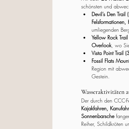
schönsten und abwechs
Devil’s Den Trail
Felsformationen,
umliegenden Berg
Yellow Rock Trail
Overlook
, wo Si
Vista Point Trail 
Fossil Flats Mount
Region mit abwe
Gestein.
Wasseraktivitäten 
Der durch den CCC-F
Kajakfahren, Kanufah
Sonnenbarsche
 fange
Reiher, Schildkröten 