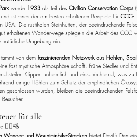
Park
 wurde 
1933
 als Teil des 
Civilian Conservation Corps 
und ist eines der am besten erhaltenen Beispiele für 
CCC-
en USA. Die rustikalen Steinhütten, der beeindruckende Fel
 gut erhaltenen Wanderwege spiegeln die Arbeit des CCC w
e natürliche Umgebung ein.
stammt von dem 
faszinierenden Netzwerk aus Höhlen, Spal
eine fast mystische Atmosphäre schafft. Frühe Siedler und E
n und steilen Klippen unheimlich und einschüchternd, was zu
ährend einige Höhlen zum Schutz der empfindlichen Ökosy
en geschlossen wurden, bleiben die beeindruckenden Felsfo
r Besucher.
uer für alle
e
 🚶‍♂️🚵
n Wander- und Mountainbike-Strecken
 bietet Devil’s Den ei