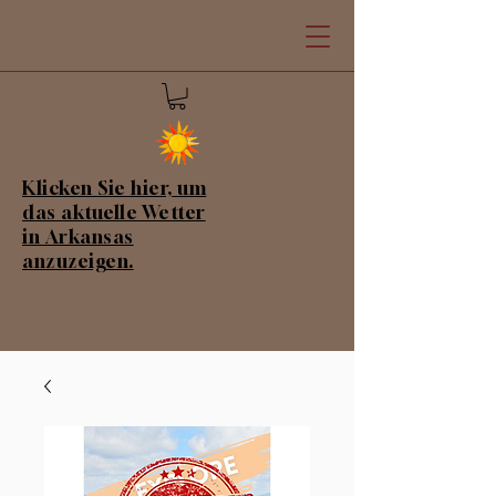
Klicken Sie hier, um
das aktuelle Wetter
in Arkansas
anzuzeigen.